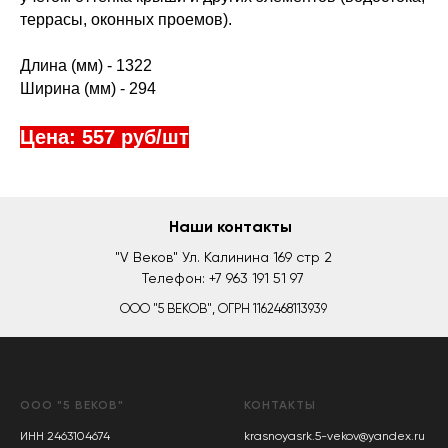
террасы, оконных проемов).
Длина (мм) - 1322
Ширина (мм) - 294
Цена: 557 руб/шт
Наши контакты
"V Веков" Ул. Калинина 169 стр 2
Телефон:
+7 963 191 51 97
ООО "5 ВЕКОВ", ОГРН 1162468113939
OOO "5 ВЕКОВ"
КОНТАКТЫ
ИНН 2463104674
krasnoyasrk.5-vekov@yandex.ru